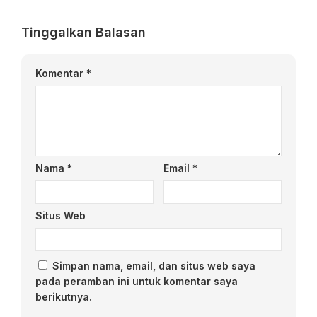
Tinggalkan Balasan
Komentar
*
Nama
*
Email
*
Situs Web
Simpan nama, email, dan situs web saya
pada peramban ini untuk komentar saya
berikutnya.