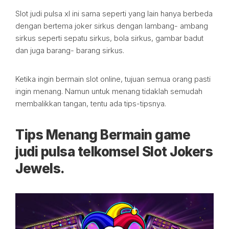
Slot judi pulsa xl ini sama seperti yang lain hanya berbeda
dengan bertema joker sirkus dengan lambang- ambang
sirkus seperti sepatu sirkus, bola sirkus, gambar badut
dan juga barang- barang sirkus.
Ketika ingin bermain slot online, tujuan semua orang pasti
ingin menang. Namun untuk menang tidaklah semudah
membalikkan tangan, tentu ada tips-tipsnya.
Tips Menang Bermain game
judi pulsa telkomsel Slot Jokers
Jewels.