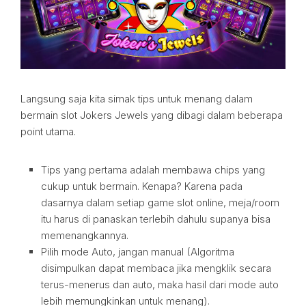
Langsung saja kita simak tips untuk menang dalam
bermain slot Jokers Jewels yang dibagi dalam beberapa
point utama.
Tips yang pertama adalah membawa chips yang
cukup untuk bermain. Kenapa? Karena pada
dasarnya dalam setiap game slot online, meja/room
itu harus di panaskan terlebih dahulu supanya bisa
memenangkannya.
Pilih mode Auto, jangan manual (Algoritma
disimpulkan dapat membaca jika mengklik secara
terus-menerus dan auto, maka hasil dari mode auto
lebih memungkinkan untuk menang).