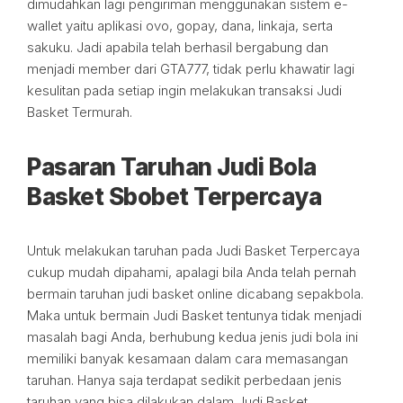
dimudahkan lagi pengiriman menggunakan sistem e-
wallet yaitu aplikasi ovo, gopay, dana, linkaja, serta
sakuku. Jadi apabila telah berhasil bergabung dan
menjadi member dari GTA777, tidak perlu khawatir lagi
kesulitan pada setiap ingin melakukan transaksi Judi
Basket Termurah.
Pasaran Taruhan Judi Bola
Basket Sbobet Terpercaya
Untuk melakukan taruhan pada Judi Basket Terpercaya
cukup mudah dipahami, apalagi bila Anda telah pernah
bermain taruhan judi basket online dicabang sepakbola.
Maka untuk bermain Judi Basket tentunya tidak menjadi
masalah bagi Anda, berhubung kedua jenis judi bola ini
memiliki banyak kesamaan dalam cara memasangan
taruhan. Hanya saja terdapat sedikit perbedaan jenis
taruhan yang bisa dilakukan dalam Judi Basket