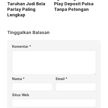
Taruhan Judi Bola
Play Deposit Pulsa
Parlay Paling
Tanpa Potongan
Lengkap
Tinggalkan Balasan
Komentar
*
Nama
*
Email
*
Situs Web