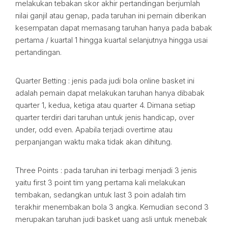
melakukan tebakan skor akhir pertandingan berjumlah
nilai ganjil atau genap, pada taruhan ini pemain diberikan
kesempatan dapat memasang taruhan hanya pada babak
pertama / kuartal 1 hingga kuartal selanjutnya hingga usai
pertandingan.
Quarter Betting : jenis pada judi bola online basket ini
adalah pemain dapat melakukan taruhan hanya dibabak
quarter 1, kedua, ketiga atau quarter 4. Dimana setiap
quarter terdiri dari taruhan untuk jenis handicap, over
under, odd even. Apabila terjadi overtime atau
perpanjangan waktu maka tidak akan dihitung.
Three Points : pada taruhan ini terbagi menjadi 3 jenis
yaitu first 3 point tim yang pertama kali melakukan
tembakan, sedangkan untuk last 3 poin adalah tim
terakhir menembakan bola 3 angka. Kemudian second 3
merupakan taruhan judi basket uang asli untuk menebak