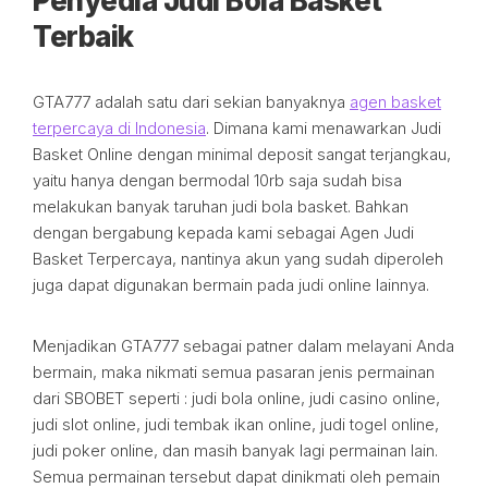
Penyedia Judi Bola Basket
Terbaik
GTA777 adalah satu dari sekian banyaknya
agen basket
terpercaya di Indonesia
. Dimana kami menawarkan Judi
Basket Online dengan minimal deposit sangat terjangkau,
yaitu hanya dengan bermodal 10rb saja sudah bisa
melakukan banyak taruhan judi bola basket. Bahkan
dengan bergabung kepada kami sebagai Agen Judi
Basket Terpercaya, nantinya akun yang sudah diperoleh
juga dapat digunakan bermain pada judi online lainnya.
Menjadikan GTA777 sebagai patner dalam melayani Anda
bermain, maka nikmati semua pasaran jenis permainan
dari SBOBET seperti : judi bola online, judi casino online,
judi slot online, judi tembak ikan online, judi togel online,
judi poker online, dan masih banyak lagi permainan lain.
Semua permainan tersebut dapat dinikmati oleh pemain