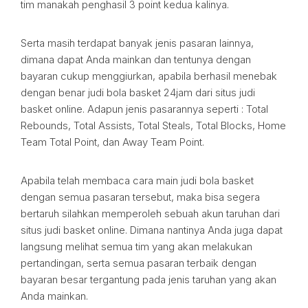
tim manakah penghasil 3 point kedua kalinya.
Serta masih terdapat banyak jenis pasaran lainnya,
dimana dapat Anda mainkan dan tentunya dengan
bayaran cukup menggiurkan, apabila berhasil menebak
dengan benar judi bola basket 24jam dari situs judi
basket online. Adapun jenis pasarannya seperti : Total
Rebounds, Total Assists, Total Steals, Total Blocks, Home
Team Total Point, dan Away Team Point.
Apabila telah membaca cara main judi bola basket
dengan semua pasaran tersebut, maka bisa segera
bertaruh silahkan memperoleh sebuah akun taruhan dari
situs judi basket online. Dimana nantinya Anda juga dapat
langsung melihat semua tim yang akan melakukan
pertandingan, serta semua pasaran terbaik dengan
bayaran besar tergantung pada jenis taruhan yang akan
Anda mainkan.