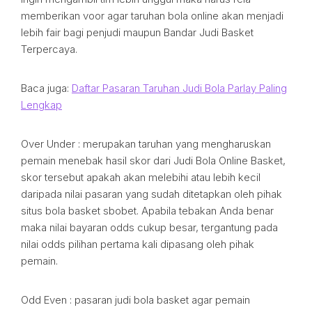
memberikan voor agar taruhan bola online akan menjadi
lebih fair bagi penjudi maupun Bandar Judi Basket
Terpercaya.
Baca juga:
Daftar Pasaran Taruhan Judi Bola Parlay Paling
Lengkap
Over Under : merupakan taruhan yang mengharuskan
pemain menebak hasil skor dari Judi Bola Online Basket,
skor tersebut apakah akan melebihi atau lebih kecil
daripada nilai pasaran yang sudah ditetapkan oleh pihak
situs bola basket sbobet. Apabila tebakan Anda benar
maka nilai bayaran odds cukup besar, tergantung pada
nilai odds pilihan pertama kali dipasang oleh pihak
pemain.
Odd Even : pasaran judi bola basket agar pemain